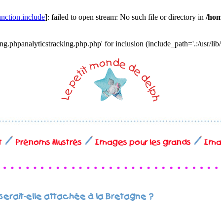
unction.include
]: failed to open stream: No such file or directory in
/hom
ing.phpanalyticstracking.php.php' for inclusion (include_path='.:/usr/lib
t
Prénoms illustrés
Images pour les grands
Imag
serait-elle attachée à la Bretagne ?